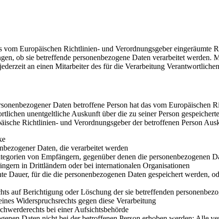
as vom Europäischen Richtlinien- und Verordnungsgeber eingeräumte Re
ngen, ob sie betreffende personenbezogene Daten verarbeitet werden. M
jederzeit an einen Mitarbeiter des für die Verarbeitung Verantwortlich
rsonenbezogener Daten betroffene Person hat das vom Europäischen Ri
ortlichen unentgeltliche Auskunft über die zu seiner Person gespeiche
opäische Richtlinien- und Verordnungsgeber der betroffenen Person Aus
ke
nbezogener Daten, die verarbeitet werden
tegorien von Empfängern, gegenüber denen die personenbezogenen Dat
ngern in Drittländern oder bei internationalen Organisationen
nte Dauer, für die die personenbezogenen Daten gespeichert werden, oder,
hts auf Berichtigung oder Löschung der sie betreffenden personenbez
eines Widerspruchsrechts gegen diese Verarbeitung
chwerderechts bei einer Aufsichtsbehörde
enen Daten nicht bei der betroffenen Person erhoben werden: Alle ve