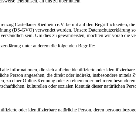
lsweise telefonisch, an uns zu übermitteln.
renzug Castellaner Riedheim e.V. beruht auf den Begrifflichkeiten, d
dnung (DS-GVO) verwendet wurden. Unsere Datenschutzerklärung soll s
 verständlich sein. Um dies zu gewährleisten, möchten wir vorab die ve
zerklärung unter anderem die folgenden Begriffe:
lle Informationen, die sich auf eine identifizierte oder identifizierba
ürliche Person angesehen, die direkt oder indirekt, insbesondere mitt
n, zu einer Online-Kennung oder zu einem oder mehreren besonderen 
schaftlichen, kulturellen oder sozialen Identität dieser natürlichen Pers
entifizierte oder identifizierbare natürliche Person, deren personenbez