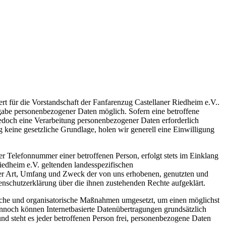
rt für die Vorstandschaft der Fanfarenzug Castellaner Riedheim e.V..
ngabe personenbezogener Daten möglich. Sofern eine betroffene
jedoch eine Verarbeitung personenbezogener Daten erforderlich
g keine gesetzliche Grundlage, holen wir generell eine Einwilligung
r Telefonnummer einer betroffenen Person, erfolgt stets im Einklang
edheim e.V. geltenden landesspezifischen
ber Art, Umfang und Zweck der von uns erhobenen, genutzten und
enschutzerklärung über die ihnen zustehenden Rechte aufgeklärt.
nische und organisatorische Maßnahmen umgesetzt, um einen möglichst
Dennoch können Internetbasierte Datenübertragungen grundsätzlich
nd steht es jeder betroffenen Person frei, personenbezogene Daten