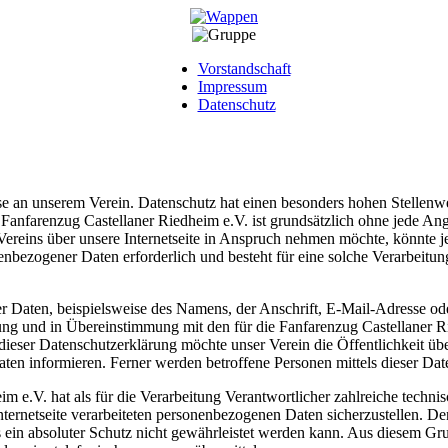
Vorstandschaft
Impressum
Datenschutz
sse an unserem Verein. Datenschutz hat einen besonders hohen Stellenwe
r Fanfarenzug Castellaner Riedheim e.V. ist grundsätzlich ohne jede A
Vereins über unsere Internetseite in Anspruch nehmen möchte, könnte 
enbezogener Daten erforderlich und besteht für eine solche Verarbeitun
 Daten, beispielsweise des Namens, der Anschrift, E-Mail-Adresse ode
g und in Übereinstimmung mit den für die Fanfarenzug Castellaner Ri
ieser Datenschutzerklärung möchte unser Verein die Öffentlichkeit ü
ten informieren. Ferner werden betroffene Personen mittels dieser Dat
im e.V. hat als für die Verarbeitung Verantwortlicher zahlreiche tech
Internetseite verarbeiteten personenbezogenen Daten sicherzustellen. 
 ein absoluter Schutz nicht gewährleistet werden kann. Aus diesem Gru