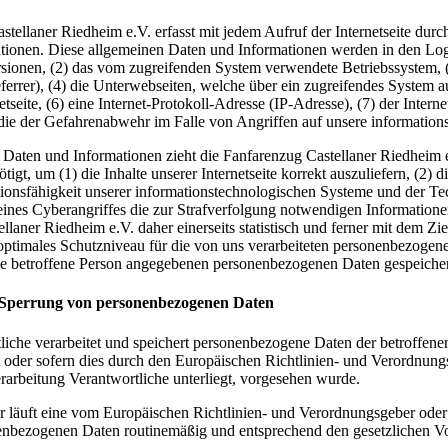
stellaner Riedheim e.V. erfasst mit jedem Aufruf der Internetseite durc
ionen. Diese allgemeinen Daten und Informationen werden in den Logfi
onen, (2) das vom zugreifenden System verwendete Betriebssystem, (3)
eferrer), (4) die Unterwebseiten, welche über ein zugreifendes System a
netseite, (6) eine Internet-Protokoll-Adresse (IP-Adresse), (7) der Inte
die der Gefahrenabwehr im Falle von Angriffen auf unsere information
 Daten und Informationen zieht die Fanfarenzug Castellaner Riedheim e
gt, um (1) die Inhalte unserer Internetseite korrekt auszuliefern, (2) d
tionsfähigkeit unserer informationstechnologischen Systeme und der Tec
eines Cyberangriffes die zur Strafverfolgung notwendigen Information
laner Riedheim e.V. daher einerseits statistisch und ferner mit dem Zi
n optimales Schutzniveau für die von uns verarbeiteten personenbezoge
ne betroffene Person angegebenen personenbezogenen Daten gespeicher
 Sperrung von personenbezogenen Daten
liche verarbeitet und speichert personenbezogene Daten der betroffene
t oder sofern dies durch den Europäischen Richtlinien- und Verordnun
erarbeitung Verantwortliche unterliegt, vorgesehen wurde.
r läuft eine vom Europäischen Richtlinien- und Verordnungsgeber ode
nenbezogenen Daten routinemäßig und entsprechend den gesetzlichen Vor